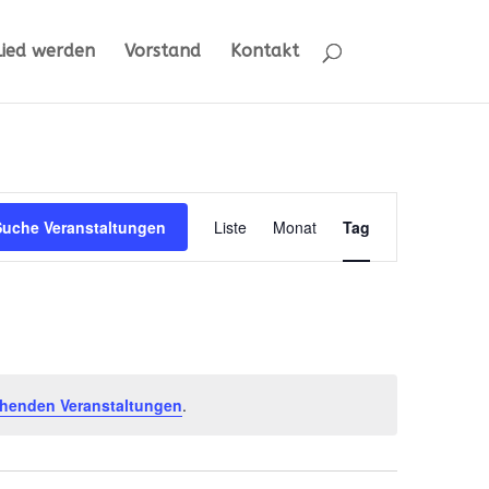
lied werden
Vorstand
Kontakt
Veransta
Suche Veranstaltungen
Liste
Monat
Tag
Ansichte
Navigati
henden Veranstaltungen
.