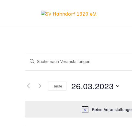
Veranstaltung
Bitte
Schlüsselwort
Suche
eingeben.
26.03.2023
und
Suche
Heute
nach
Datum
Ansichten,
Veranstaltungen
wählen.
Schlüsselwort.
Keine Veranstaltunge
Navigation