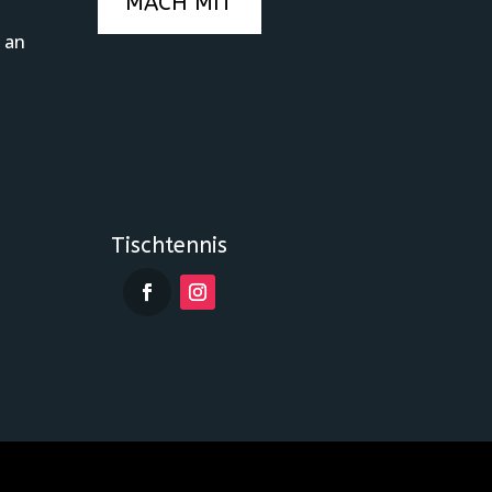
MACH MIT
s an
Tischtennis