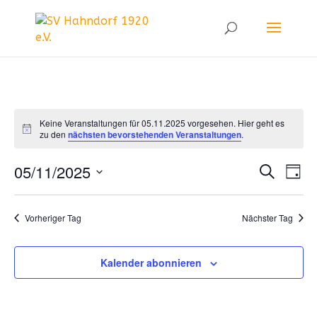
Keine Veranstaltungen für 05.11.2025 vorgesehen. Hier geht es
Hinweis
zu den
nächsten bevorstehenden Veranstaltungen
.
Ver
V
05/11/2025
Suche
Tag
Datum
A
Suc
wählen.
Vorheriger Tag
Nächster Tag
N
un
Kalender abonnieren
Ans